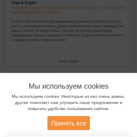
Olga & Eugen:
Огромное спасибо создателям InterFriendship за то, что помогли
мне встретить мою любовь!
Очень скоро InterFriendship превратился для меня в особенное место -
место, наполненное жизнью, удивительными встречами и надеждой на
новое счастье. Я твердо знала, что ищу не просто сожителя для
гражданского брака, а надежного и близкого по духу человека, которого
с гордостью смогу назвать мужем.
.. читать далее ..
Все Истории любви
Мы используем cookies
Мы используем cookies. Некоторые из них очень важны,
Виртуальный гид
другие помогают нам улучшить наше предложение и
повысить удобство пользования сайтом.
Принять все