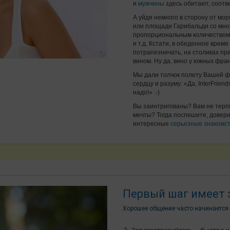
и
мужчины
здесь обитают, соотв
А уйдя немного в сторону от мо
или площади Гарибальди со множ
пропорциональным количество
и т.д. Кстати, в обеденное вре
потрапезничать, на столиках п
вином. Ну да, вино у южных фран
Мы дали толчок полету Вашей ф
сердцу и разуму: «Да, InterFriend
надо!» :-)
Вы заинтригованы? Вам не терп
мечты? Тогда поспешите, доверив
интересные
серьезные знакомс
Первый шаг имеет 
Хорошее общение часто начинается 