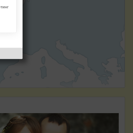
тинг
ранция