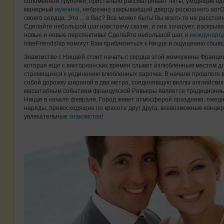
соломенной трубочки, пристально рассматривает яхты, уходящие вда
манерный
мужчина
, небрежно закрывающий дверцу роскошного автО
своего сердца. Это ... о Вас? Все может быть! Вы всего-то на рассто
Сделайте небольшой шаг навстречу сказке, и она зачарует, раскрыв
новые и новые перспективы! Сделайте небольшой шаг, и
международ
InterFriendship помогут Вам приблизиться к Ницце и ощущению сбы
Знакомство с Ниццей стоит начать с сердца этой жемчужины Франции
которая еще с викторианских времен слывет излюбленным местом д
стремящихся к уединению влюбленных парочек. В начале прошлого в
собой дорожку шириной в два метра, соединявщую виллы английски
масштабным событием французской Ривьеры является традиционный
Ницце в начале февраля. Город живет атмосферой праздника: ежедн
наряды, превосходящие по красоте друг друга, всевозможные концерт
увлекательные
знакомства
!