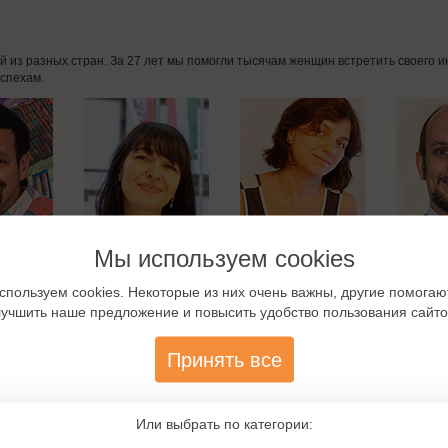
дей из разных стран. За 27 лет мы помогли тысячам женщин встретить своего
спехам.
Мы используем cookies
спользуем cookies. Некоторые из них очень важны, другие помогаю
лучшить наше предложение и повысить удобство пользования сайто
Принять все
Или выбрать по категории:
мства с французами