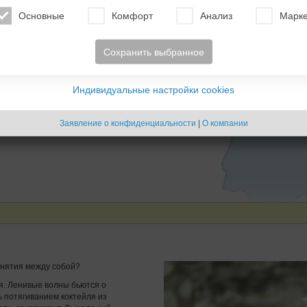
Основные
Комфорт
Анализ
Марке
Ф
и
Сохранить выбранное
у
Индивидуальные настройки cookies
Заявление о конфиденциальности
|
О компании
понятия между собой?
я. Ленивые волны бьются о
 потягиванием коктейля из