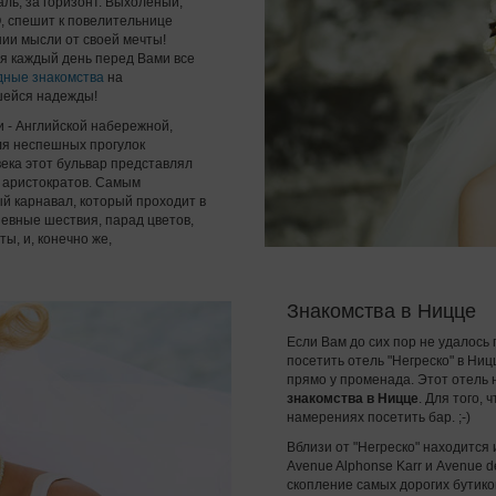
ль, за горизонт. Выхоленый,
, спешит к повелительнице
янии мысли от своей мечты!
ая каждый день перед Вами все
ные знакомства
на
вшейся надежды!
 - Английской набережной,
ля неспешных прогулок
ека этот бульвар представлял
х аристократов. Самым
 карнавал, который проходит в
евные шествия, парад цветов,
ы, и, конечно же,
Знакомства в Ницце
Если Вам до сих пор не удалось
посетить отель "Негреско" в Н
прямо у променада. Этот отель
знакомства в Ницце
. Для того,
намерениях посетить бар. ;-)
Вблизи от "Негреско" находится 
Avenue Alphonse Karr и Avenue d
скопление самых дорогих бутик