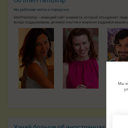
Об InterFriendship
Мы работаем честно и порядочно.
InterFriendship – немецкий сайт знакомств, который объединяет лю
всегда поддерживаем, делимся опытом и искренне радуемся вашим у
Мы и
у
Узнай больше об иностранцах -
Знако