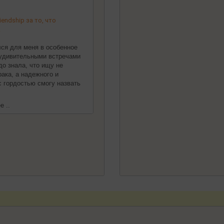
endship за то, что
!
ился для меня в особенное
 удивительными встречами
до знала, что ищу не
ака, а надежного и
 с гордостью смогу назвать
е ..