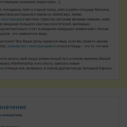
етствующие названию территории. ;-)
ря, попадаешь либо в старый город, либо в район площади Массена
еством ресторанов и баров на любой вкус, прямо
м
иностранцев
и местных туристов, уютными мелкими лавками, кафе,
мя в ожидании большого притока посетителей, желающих
редусмотрительно стоят в ожидании жаждущих графинчики с белым
цузов - это заменитель воды.
антазии? Все Ваши грезы окажутся явью, если Вы скажете своему
ship,
знакомства с иностранцами
и отпуск в Ницце – это то, что мне
ится начать свой ницце-романтичный путь в поиске мужчины Вашей
шись Interfriendship и его опыту, завязать новые
тва
в Ницце или, возможно, в совсем другом городе Западной Европы.
значение
с инициативы.