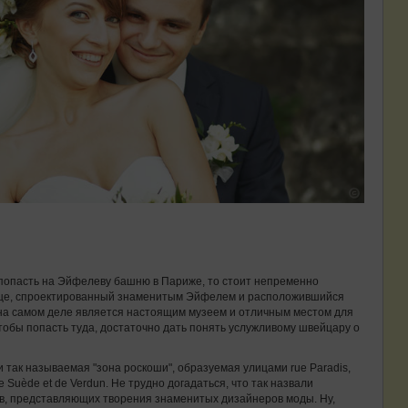
 попасть на Эйфелеву башню в Париже, то стоит непременно
ицце, спроектированный знаменитым Эйфелем и расположившийся
 на самом деле является настоящим музеем и отличным местом для
 чтобы попасть туда, достаточно дать понять услужливому швейцару о
и так называемая "зона роскоши", образуемая улицами rue Paradis,
e Suède et de Verdun. Не трудно догадаться, что так назвали
ов, представляющих творения знаменитых дизайнеров моды. Ну,