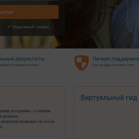
латно
Надёжный сервис
льные результаты
Личная поддержка
 делятся своим опытом
Вы не одни на этом пути
Виртуальный гид
воими историями – о первом
ся доверие.
я вопросом: возможно ли это на
м.