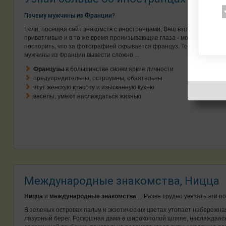
Почему мужчины из Франции?
Если, посещая сайт знакомств с иностранцами, Ваш взгляд приковал
приветливые и в то же время пронизывающие глаза - можно
поспорить, что за фотографией скрывается француз. Точную формул
мужчины из Франции вывести сложно ...
Французы
в большинстве своем яркие личности
предупредительны, остроумны, обаятельны
чтут женскую красоту и изысканную кухню
веселы, умеют наслаждаться жизнью
Международные знакомства, Ницца
Ницца
и
международные знакомства
... Разве трудно увязать эти 
В зеленых островах пальм и экзотических цветах утопает набережна
лазурный берег. Роскошная дама в широкополой шляпе, наслаждаясь