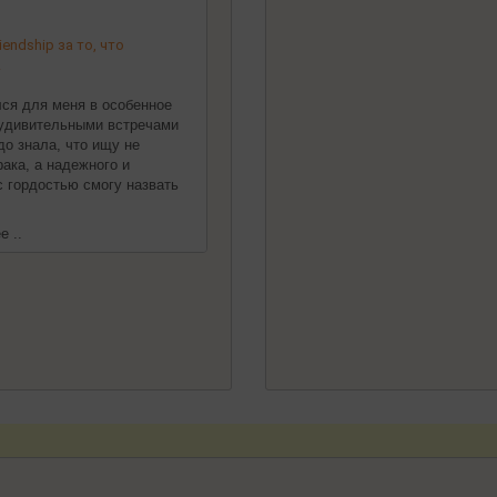
endship за то, что
!
ился для меня в особенное
 удивительными встречами
до знала, что ищу не
ака, а надежного и
 с гордостью смогу назвать
е ..