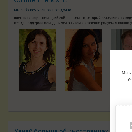
Об InterFriendship
Мы работаем честно и порядочно.
InterFriendship – немецкий сайт знакомств, который объединяет лю
всегда поддерживаем, делимся опытом и искренне радуемся вашим у
Мы и
у
Узнай больше об иностранцах –
Знак