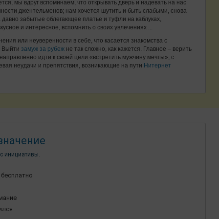
тся, мы вдруг вспоминаем, что открывать дверь и надевать на нас
ности джентельменов; нам хочется шутить и быть слабыми, снова
а давно
забытые
облегающее платье и туфли на каблуках,
кусное и интересное, вспомнить о своих увлечениях ...
нения или неуверенности в себе, что касается знакомства с
! Выйти
замуж за рубеж
не так сложно, как кажется. Главное – верить
енаправленно идти к своей цели «встретить мужчину мечты», с
евая неудачи и препятствия, возникающие на пути
Нитернет
значение
с инициативы.
 бесплатно
имание
ился