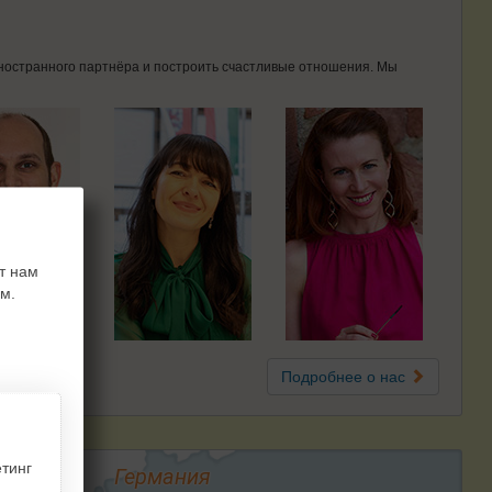
 иностранного партнёра и построить счастливые отношения. Мы
т нам
м.
Подробнее о нас
тинг
Германия