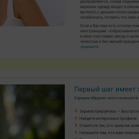
расправляются, голова поднимае
верхнюю одежду входит в обязан
вытянуть с дальних полок шкаф
хозяйничать, готовить что-либо в
Если у Вас еще есть остатки сом
иностранцами - отбрасываем их
в свою счастливую звезду и цел
легкостью и без эмоций преодол
знакомств
.
Первый шаг имеет 
Хорошее общение часто начинается 
Зарегистрируйтесь – быстро и
Найдите интересные профили
Отметьте тех, кто привлек вн
Напишите тем, кто вам понрав