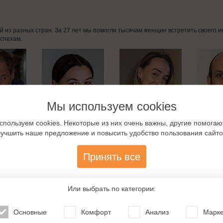
дей из разных стран. За 27 лет мы помогли тысячам женщин встретить своего
спехам.
Мы используем cookies
спользуем cookies. Некоторые из них очень важны, другие помогаю
лучшить наше предложение и повысить удобство пользования сайто
Принять все
Или выбрать по категории:
Основные
Комфорт
Анализ
Марке
омства с немцами