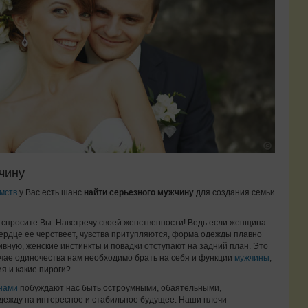
чину
мств
у Вас есть шанс
найти серьезного мужчину
для создания семьи
, спросите Вы. Навстречу своей женственности! Ведь если женщина
сердце ее черствеет, чувства притупляются, форма одежды плавно
тивную,
женские инстинкты и повадки отступают на задний план
. Это
лучае одиночества нам необходимо брать на себя и функции
мужчины
,
ия и какие пироги?
нами
побуждают нас быть остроумными, обаятельными,
дежду на интересное и стабильное будущее. Наши плечи