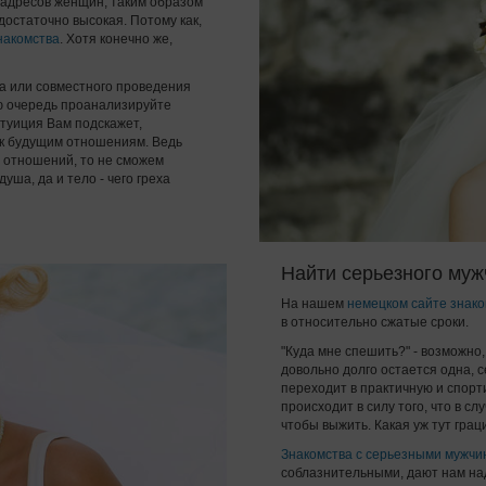
е адресов женщин, таким образом
остаточно высокая. Потому как,
накомства
. Хотя конечно же,
та или совместного проведения
ую очередь проанализируйте
нтуиция Вам подскажет,
 к будущим отношениям. Ведь
 отношений, то не сможем
уша, да и тело - чего греха
Найти серьезного муж
На нашем
немецком сайте знако
в относительно сжатые сроки.
"Куда мне спешить?" - возможно
довольно долго остается одна, 
переходит в практичную и спор
происходит в силу того, что в с
чтобы выжить. Какая уж тут грац
Знакомства с серьезными мужчи
соблазнительными,
дают нам на