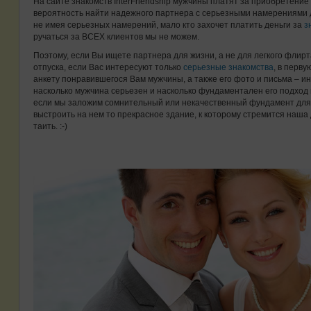
На сайте знакомств InterFriendship мужчины платят за приобретени
вероятность найти надежного партнера с серьезными намерениями д
не имея серьезных намерений, мало кто захочет платить деньги за
з
ручаться за ВСЕХ клиентов мы не можем.
Поэтому, если Вы ищете партнера для жизни, а не для легкого флир
отпуска, если Вас интересуют только
серьезные знакомства
, в перв
анкету понравившегося Вам мужчины, а также его фото и письма – и
насколько мужчина серьезен и насколько фундаментален его подход
если мы заложим сомнительный или некачественный фундамент для
выстроить на нем то прекрасное здание, к которому стремится наша д
таить. :-)