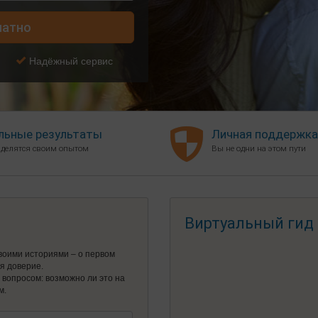
латно
Надёжный сервис
льные результаты
Личная поддержка
 делятся своим опытом
Вы не одни на этом пути
Виртуальный гид
воими историями – о первом
ся доверие.
я вопросом: возможно ли это на
м.