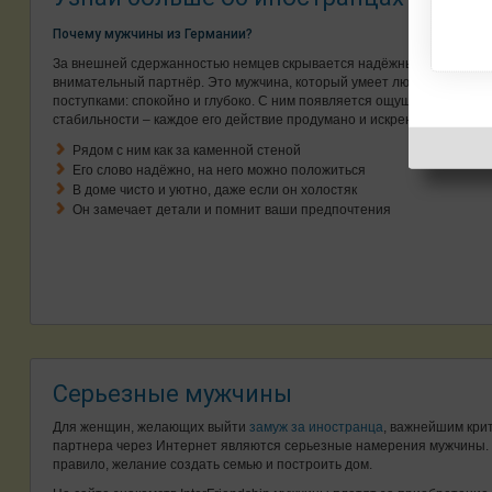
Почему мужчины из Германии?
За внешней сдержанностью немцев скрывается надёжный и
внимательный партнёр. Это мужчина, который умеет любить
поступками: спокойно и глубоко. С ним появляется ощущение
стабильности – каждое его действие продумано и искренне.
Рядом с ним как за каменной стеной
Его слово надёжно, на него можно положиться
В доме чисто и уютно, даже если он холостяк
Он замечает детали и помнит ваши предпочтения
Серьезные мужчины
Для женщин, желающих выйти
замуж за иностранца
, важнейшим кри
партнера через Интернет являются серьезные намерения мужчины. 
правило, желание создать семью и построить дом.