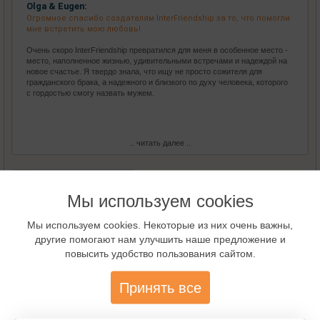
Olga & Eugen:
Огромное спасибо создателям InterFriendship за то, что помогли
мне встретить мою любовь!
Очень скоро InterFriendship превратился для меня в особенное место -
место, наполненное жизнью, удивительными встречами и надеждой на
новое счастье. Я твердо знала, что ищу не просто сожителя для
гражданского брака, а надежного и близкого по духу человека, которого
с гордостью смогу назвать мужем.
.. читать далее ..
Все Истории любви
Мы используем cookies
Мы используем cookies. Некоторые из них очень важны,
Виртуальный гид
другие помогают нам улучшить наше предложение и
повысить удобство пользования сайтом.
Принять все