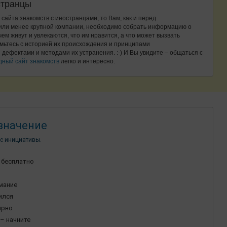
странцы
сайта знакомств с иностранцами, то Вам, как и перед
или менее крупной компании, необходимо собрать информацию о
 чем живут и увлекаются, что им нравится, а что может вызвать
мьтесь с историей их происхождения и принципами
ефектами и методами их устранения. :-) И Вы увидите – общаться с
ный сайт знакомств
легко и интересно.
значение
с инициативы.
 бесплатно
имание
ился
ярно
– начните