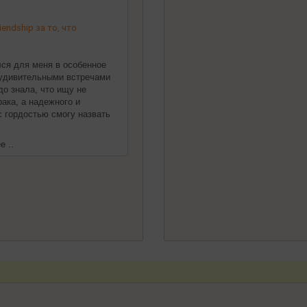
endship за то, что
!
ился для меня в особенное
 удивительными встречами
до знала, что ищу не
ака, а надежного и
 с гордостью смогу назвать
е ..