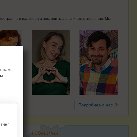
 иностранного партнёра и построить счастливые отношения. Мы
т нам
м.
Подробнее о нас
тинг
Германия