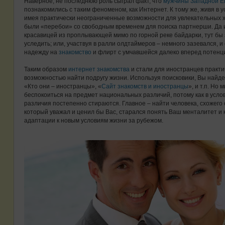
Наверное, не последнюю роль сыграл факт, что
мужчины Западной Е
познакомились с таким феноменом, как Интернет. К тому же, живя в 
имея практически неограниченные возможности для увлекательных х
были «перебои» со свободным временем для поиска партнерши. Да 
красавицей из проплывающей мимо по горной реке байдарки, тут бы
уследить; или, участвуя в ралли олдтаймеров – немного зазевался, и
надежду на
знакомство
и флирт с умчавшейся далеко вперед потенц
Таким образом
интернет знакомства
и стали для иностранцев практи
возможностью найти подругу жизни. Используя поисковики, Вы найд
«Кто они – иностранцы», «
Сайт знакомств и иностранцы
», и т.п. Но
беспокоиться на предмет национальных различий, потому как в усло
различия постепенно стираются. Главное – найти человека, схожего 
который уважал и ценил бы Вас, старался понять Ваш менталитет и 
адаптации к новым условиям жизни за рубежом.