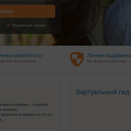
латно
Надёжный сервис
льные результаты
Личная поддержка
 делятся своим опытом
Вы не одни на этом пути
Виртуальный гид
воими историями – о первом
ся доверие.
я вопросом: возможно ли это на
м.