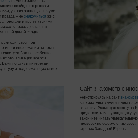
вропы
намного ранее нас
условиях свободного рынка и
обби, у иностранцев давно уже
и правда – не
знакомиться
же с
 за порогами и препятствиями
 съехал с трассы, оставляя
иальной дамой сердца.
чески единственной
ете много информации на темы
 мы советуем Вам не особенно
виях глобализации все эти
с Вами по духу и интересам,
культуру и поддержал в условиях
Сайт знакомств с ино
Регистрируясь на сайт
знакомст
кандидатуры в мужья в чем-то с
вакансии. Размещая анкету на И
представить Вашу кандидатуру в 
закончите читать увлекательну
процессу по оформлению своей
странах Западной Европы.