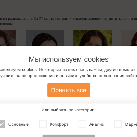
дей из разных стран. За 27 лет мы помогли тысячам женщин встретить своего
спехам.
Мы используем cookies
спользуем cookies. Некоторые из них очень важны, другие помогаю
лучшить наше предложение и повысить удобство пользования сайто
Принять все
Или выбрать по категории:
Основные
Комфорт
Анализ
Марке
омства с немцами