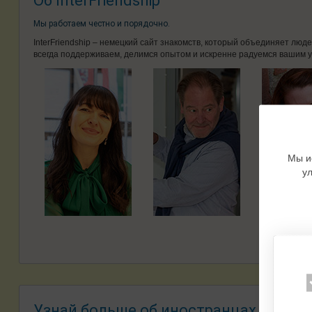
Об InterFriendship
Мы работаем честно и порядочно.
InterFriendship – немецкий сайт знакомств, который объединяет лю
всегда поддерживаем, делимся опытом и искренне радуемся вашим у
Мы и
у
Узнай больше об иностранцах –
Знак