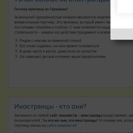
Почему мужчины из Германии?
За внешней сдержанностью немцев скрывается надёжный и
внимательный партнёр. Это мужчина, который умеет любить
поступками: спокойно и глубоко. С ним появляется ощущение
стабильности – каждое его действие продумано и искренне.
Рядом с ним как за каменной стеной
Его слово надёжно, на него можно положиться
В доме чисто и уютно, даже если он холостяк
Он замечает детали и помнит ваши предпочтения
Иностранцы - кто они?
Загляните на любой
сайт знакомств
–
иностранцы
представляют, ка
пользователей. Так
кто же они, эти иностранцы
? И почему они, усп
спутницу жизни на
сайте знакомств
?