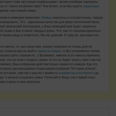
, которое тоже частенько подбрасывает своим хозяйкам сюрпризы.
ься от такого изобилия свах? Тем более, если Вы ищете
серьезные
дание счастливой семьи.
сение в немецких мужичнах.
Немцы
серьезны и основательны, твердо
 планировать. Это - идеальные качества для мужа нелогичной жены.
 свой творческий беспорядок, а Ваш немецкий муж будет уверенно
 лодки и Вас в своих твердых руках. Что, как-то слишком идеально
Но можно ведь и помечтать. Мы же девочки. К тому же, как известно,
есть мечта, то, как следствие, вскоре появляются планы для ее
Вас созрела мысль выйти
замуж за немца
, то Вы непременно прямо
нашем сайте знакомств. ;-) Возможно, именно в эту минуту мужчина
, что он хочет создать семью. И что он будет искать свое счастье
, возможно, Ваш избранник действительно окажется немцем. Как это
егулярно рассказываем и показываем в рубрике "Истории успеха".
ю историю, чувства и мысли с момента
знакомства в интернете
до
да" и начала создания семьи. Почитайте! Ведь счастливый опыт
зма и веры в свою фортуну.