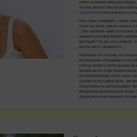
хочет, и нежное женское сердце
Что же делать? Как не растерят
знакомства
и настроениы на соз
Наш совет очевиден – ваше спа
стоят на ногах, умеют считать и
:-) Вы сможете навести в семье
держать штурвал Вашей семейной
выглядит? Ну да, есть немного. 
мечты часто сбываются.
Наверное это потому, что когда 
воплощения. Например, если у 
сейчас начнете регистрацию на 
Вашей мечты тоже принял решение
на InterFriendship. И кто знает
случается на самом деле - мы р
Наши клиенты рассказывают сво
мгновения произнесения слова "
других всем нам придает оптими