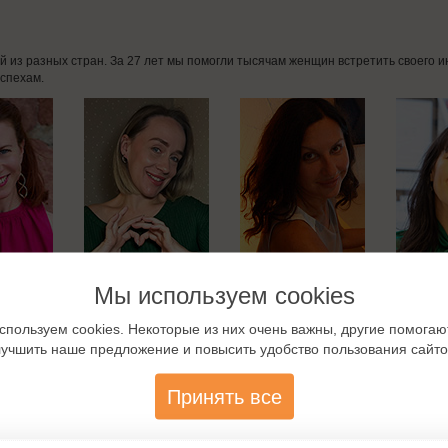
дей из разных стран. За 27 лет мы помогли тысячам женщин встретить своего
спехам.
Мы используем cookies
спользуем cookies. Некоторые из них очень важны, другие помогаю
лучшить наше предложение и повысить удобство пользования сайто
Принять все
омства с немцами