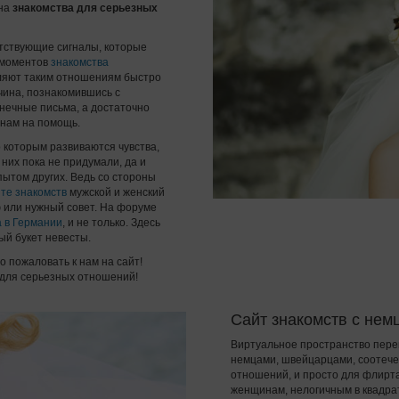
 на
знакомства для серьезных
тствующие сигналы, которые
х моментов
знакомства
оляют таким отношениям быстро
чина, познакомившись с
онечные письма, а достаточно
 нам на помощь.
о которым развиваются чувства,
них пока не придумали, да и
пытом других. Ведь со стороны
те знакомств
мужской и женский
 или нужный совет. На форуме
 в Германии
, и не только. Здесь
ый букет невесты.
о пожаловать к нам на сайт!
 для серьезных отношений!
Сайт знакомств с нем
Виртуальное пространство пер
немцами, швейцарцами, соотечес
отношений, и просто для флирта 
женщинам, нелогичным в квадрате