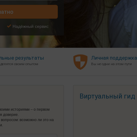
латно
Надёжный сервис
льные результаты
Личная поддержка
 делятся своим опытом
Вы не одни на этом пути
Виртуальный гид
воими историями – о первом
ся доверие.
я вопросом: возможно ли это на
м.