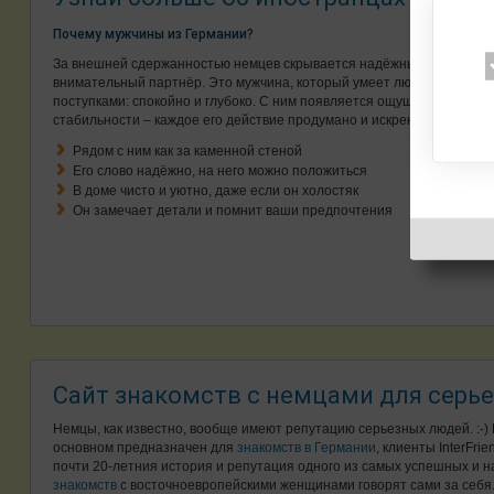
Почему мужчины из Германии?
За внешней сдержанностью немцев скрывается надёжный и
внимательный партнёр. Это мужчина, который умеет любить
поступками: спокойно и глубоко. С ним появляется ощущение
стабильности – каждое его действие продумано и искренне.
Рядом с ним как за каменной стеной
Его слово надёжно, на него можно положиться
В доме чисто и уютно, даже если он холостяк
Он замечает детали и помнит ваши предпочтения
Сайт знакомств с немцами для серь
Немцы, как известно, вообще имеют репутацию серьезных людей. :-) 
основном предназначен для
знакомств в Германии
, клиенты InterFri
почти 20-летния история и репутация одного из самых успешных и
знакомств
с восточноевропейскими женщинами говорят сами за себя