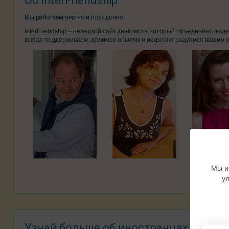
Об InterFriendship
Мы работаем честно и порядочно.
InterFriendship – немецкий сайт знакомств, который объединяет лю
всегда поддерживаем, делимся опытом и искренне радуемся вашим у
Мы и
у
Узнай больше об иностранцах –
Знак