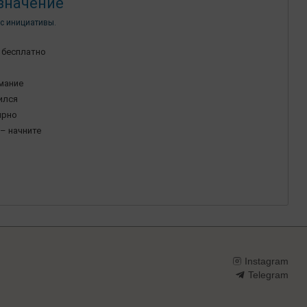
значение
с инициативы.
 бесплатно
имание
ился
ярно
– начните
Instagram
Telegram