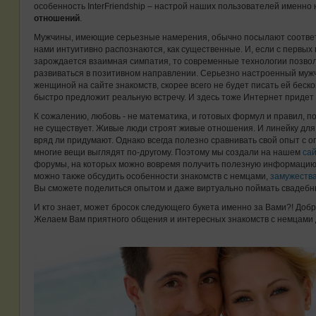
особенность InterFriendship – настрой наших пользователей именно
отношений
.
Мужчины, имеющие серьезные намерения, обычно посылают соотве
нами интуитивно распознаются, как существенные. И, если с первы
зарождается взаимная симпатия, то современные технологии позв
развиваться в позитивном направлении. Серьезно настроенный муж
женщиной на сайте знакомств, скорее всего не будет писать ей беск
быстро предложит реальную встречу. И здесь тоже Интернет придет
К сожалению, любовь - не математика, и готовых формул и правил, п
не существует. Живые люди строят живые отношения. И линейку для 
вряд ли придумают. Однако всегда полезно сравнивать свой опыт с о
многие вещи выглядят по-другому. Поэтому мы создали на нашем
сай
форумы, на которых можно вовремя получить полезную информацию
можно также обсудить особенности знакомств с немцами,
замужества
Вы сможете поделиться опытом и даже виртуально поймать свадебн
И кто знает, может бросок следующего букета именно за Вами?! Добр
Желаем Вам приятного общения и интересных знакомств с немцами