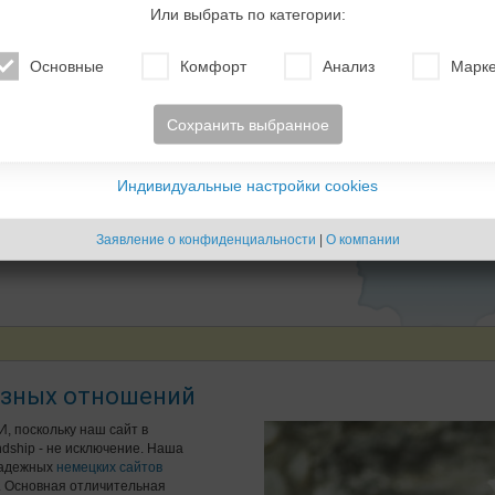
Или выбрать по категории:
Основные
Комфорт
Анализ
Марке
Сохранить выбранное
Индивидуальные настройки cookies
Заявление о конфиденциальности
|
О компании
езных отношений
И, поскольку наш сайт в
endship - не исключение. Наша
 надежных
немецких сайтов
. Основная отличительная