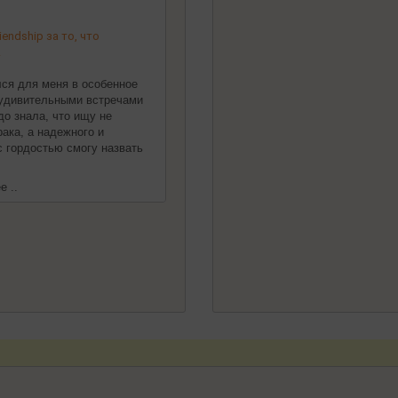
endship за то, что
!
ился для меня в особенное
 удивительными встречами
до знала, что ищу не
ака, а надежного и
 с гордостью смогу назвать
е ..