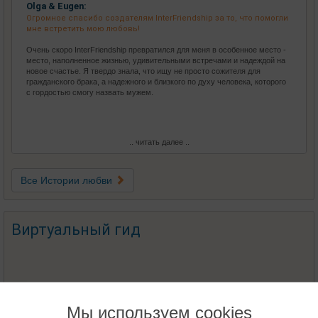
Olga & Eugen:
Огромное спасибо создателям InterFriendship за то, что помогли
мне встретить мою любовь!
Очень скоро InterFriendship превратился для меня в особенное место -
место, наполненное жизнью, удивительными встречами и надеждой на
новое счастье. Я твердо знала, что ищу не просто сожителя для
гражданского брака, а надежного и близкого по духу человека, которого
с гордостью смогу назвать мужем.
.. читать далее ..
Все Истории любви
Виртуальный гид
Мы используем cookies