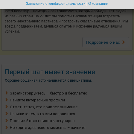
Мы работаем честно и порядочно.
Заявление о конфиденциальности
|
О компании
InterFriendship – немецкий сайт знакомств, который объединяет людей
из разных стран. За 27 лет мы помогли тысячам женщин встретить
своего иностранного партнёра и построить счастливые отношения. Мы
всегда поддерживаем, делимся опытом и искренне радуемся вашим
успехам.
Подробнее о нас
Первый шаг имеет значение
Хорошее общение часто начинается с инициативы.
Зарегистрируйтесь – быстро и бесплатно
Найдите интересные профили
Отметьте тех, кто привлек внимание
Напишите тем, кто вам понравился
Проявляйте активность регулярно
Не ждите идеального момента – начните