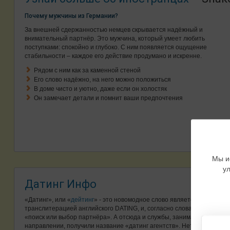
Почему мужчины из Германии?
За внешней сдержанностью немцев скрывается надёжный и
внимательный партнёр. Это мужчина, который умеет любить
поступками: спокойно и глубоко. С ним появляется ощущение
стабильности – каждое его действие продумано и искренне.
Рядом с ним как за каменной стеной
Его слово надёжно, на него можно положиться
В доме чисто и уютно, даже если он холостяк
Он замечает детали и помнит ваши предпочтения
Мы и
у
Датинг Инфо
«Датинг», или «
дейтинг
» - это новомодное слово является, в сущност
транслитерацией английского DATING, и, согласно словарю, означает 
«поиск или выбор партнёра». А отсюда и службы, занимающиеся де
направлении, получили название «датинг агентств». Нет, мы не пр