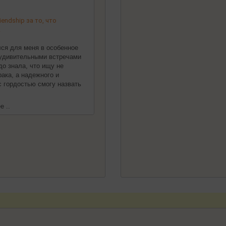
endship за то, что
!
ился для меня в особенное
 удивительными встречами
до знала, что ищу не
ака, а надежного и
 с гордостью смогу назвать
е ..