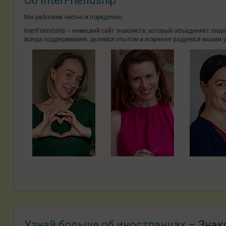
Об InterFriendship
Мы работаем честно и порядочно.
InterFriendship – немецкий сайт знакомств, который объединяет лю
всегда поддерживаем, делимся опытом и искренне радуемся вашим у
Узнай больше об иностранцах –
Знак