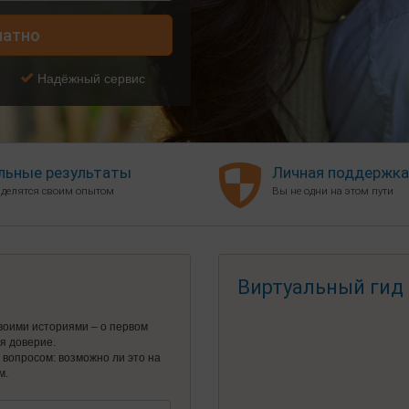
латно
Надёжный сервис
льные результаты
Личная поддержка
 делятся своим опытом
Вы не одни на этом пути
Виртуальный гид
воими историями – о первом
ся доверие.
я вопросом: возможно ли это на
м.