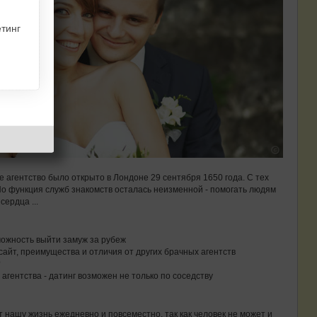
тинг
ое агентство было открыто в Лондоне 29 сентября 1650 года. С тех
Но функция служб знакомств осталась неизменной - помогать людям
сердца ...
можность выйти замуж за рубеж
г-сайт, преимущества и отличия от других брачных агентств
?
гентства - датинг возможен не только по соседству
 нашу жизнь ежедневно и повсеместно, так как человек не может и