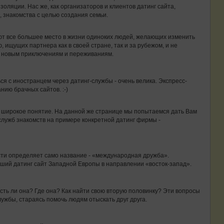
золяции. Нас же, как организаторов и клиентов датинг сайта,
, знакомства с целью создания семьи.
т все большее место в жизни одиноких людей, желающих изменить
 ищущих партнера как в своей стране, так и за рубежом, и не
у новым приключениям и переживаниям.
я с иностранцем через датинг-службы - очень велика. Экспресс-
нию брачных сайтов. :-)
ь широкое понятие. На данной же странице мы попытаемся дать Вам
служб знакомств на примере конкретной датинг фирмы -
ти определяет само название - «международная дружба».
ейший датинг сайт Западной Европы в направлении «восток-запад».
сть ли она? Где она? Как найти свою вторую половинку? Эти вопросы
лужбы, стараясь помочь людям отыскать друг друга.