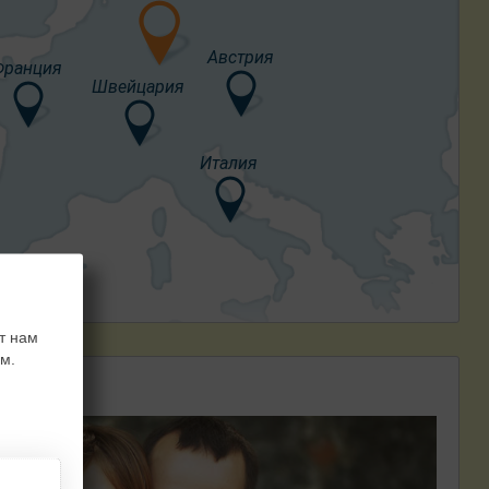
Австрия
Франция
Швейцария
Италия
т нам
м.