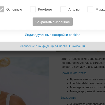
е, должны использовать
.
Основные
Комфорт
Анализ
Марке
ятий, с которыми Вы можете
формации, которая может
то касается работы
Сохранить выбранное
а страницах Центра Помощи.
Индивидуальные настройки cookies
Заявление о конфиденциальности
|
О компании
Итак ... Первое в истории брачн
пор многое изменилось в мире. 
находить друг друга и соединять 
Брачные агентства
Брачные агентства и воз
InterFriendship как датин
Marriage agency - что это
Международные брачные а
Знакомства
Знакомства сопровождают