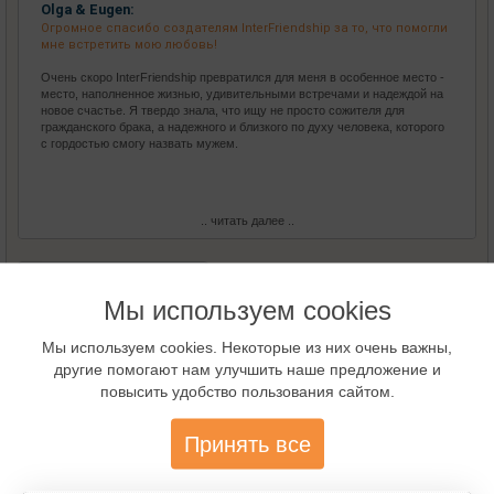
Olga & Eugen:
Огромное спасибо создателям InterFriendship за то, что помогли
мне встретить мою любовь!
Очень скоро InterFriendship превратился для меня в особенное место -
место, наполненное жизнью, удивительными встречами и надеждой на
новое счастье. Я твердо знала, что ищу не просто сожителя для
гражданского брака, а надежного и близкого по духу человека, которого
с гордостью смогу назвать мужем.
.. читать далее ..
Все Истории любви
Мы используем cookies
Мы используем cookies. Некоторые из них очень важны,
Виртуальный гид
другие помогают нам улучшить наше предложение и
повысить удобство пользования сайтом.
Принять все