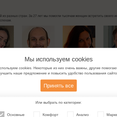
дей из разных стран. За 27 лет мы помогли тысячам женщин встретить своего
спехам.
Мы используем cookies
спользуем cookies. Некоторые из них очень важны, другие помогаю
лучшить наше предложение и повысить удобство пользования сайто
Принять все
Или выбрать по категории:
Основные
Комфорт
Анализ
Марке
омства с немцами