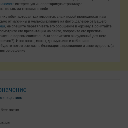
накомств
интересную и неповторимую страничку с
жательными текстами о себе.
тях любви, которая, как говорится, зла и порой преподносит нам
исьмо от мужчины и мельком взглянув на фото, далекое от Вашего
нца
, не спешите перетягивать его сообщение в корзину. Прочитайте
росмотрите его презентацию на сайте, попросите его прислать
жет на первом снимке он был запечатлен в неудачный для него
ничен?). И как знать, может, дав мужчине и себе шанс
 будете потом всю жизнь благодарить провидение и свою мудрость (а
принятое решение.
значение
с инициативы.
 бесплатно
имание