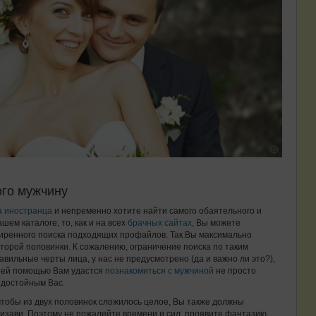
ого мужчину
а иностранца
и непременно хотите найти самого обаятельного и
ашем каталоге, то, как и на всех
брачных сайтах
, Вы можете
иренного поиска подходящих профайлов. Так Вы максимально
торой половинки. К сожалению, ограничение поиска по таким
равильные черты лица, у нас не предусмотрено (да и важно ли это?),
ашей помощью Вам удастся
познакомиться с мужчиной
не просто
 достойным Вас.
чтобы из двух половинок сложилось целое, Вы также должны
изави. Поэтому не пожалейте времени и сил, проявите фантазию,