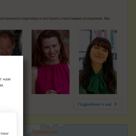
 иностранного партнёра и построить счастливые отношения. Мы
т нам
м.
Подробнее о нас
Германия
тинг