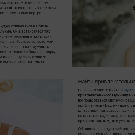
ывались о том, важен ли нам
ы какой-то из критериев считаем
поля, составляя портрет
будем отвлекаться на такие
тельные. Они и становятся так
ночек отрезвления: как гласит
стоянная. Поэтому мы советуем
оральные ценности мужчин, с
ние к жизни и к Вам, а не марку
можно пропустить человека,
ли бы быть действительно
Найти привлекательн
Если Вы желаете выйти
замуж з
привлекательного мужчину
в н
воспользоваться системой расш
приблизитесь к Вашему идеалу в
критериями, как разрез глаз и п
но мы очень надеемся, что с н
привлекательным, но и умным, и
Об одном не следует забывать: 
понравиться выбранному Вами в