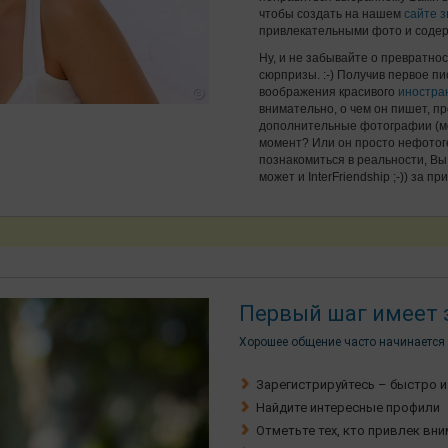
чтобы создать на нашем
сайте з
привлекательными фото и содер
Ну, и не забывайте о превратнос
сюрпризы. :-) Получив первое п
воображения красивого
иностра
внимательно, о чем он пишет, п
дополнительные фотографии (мо
момент? Или он просто нефотоге
познакомиться в реальности, Вы
может и InterFriendship ;-)) за 
Первый шаг имеет 
Хорошее общение часто начинается 
Зарегистрируйтесь – быстро и
Найдите интересные профили
Отметьте тех, кто привлек вн