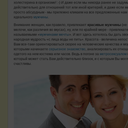
холестерина в организме! :-) И даже если мы никогда ранее не задум
действительно для отношений тот или иной критерий, и даже если м
просто абсурдным - мы прилежно кликаем на все предложенные нам 
идеального
мужчины
.
Внимание женщин, как правило, привлекают
красивые мужчины
(не 
мелочи, как различия во вкусах), ну, или по крайней мере - привлека
называемыми «
мужчинами мечты
». И вот здесь хотелось бы дать зво
народная мудрость «с лица воды не пить». Красота - величина непо
Вам все-таки ориентироваться скорее на человеческие качества и м
которыми начинаете
серьезное знакомство
, анализировать их отноше
одетого на нем костюма или часов. Ведь в погоне за
метросексуалом
который может стать Вам действительно близок, и с которым Вы мог
счастливы.