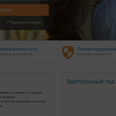
латно
Надёжный сервис
льные результаты
Личная поддержка
 делятся своим опытом
Вы не одни на этом пути
Виртуальный гид
воими историями – о первом
ся доверие.
я вопросом: возможно ли это на
м.