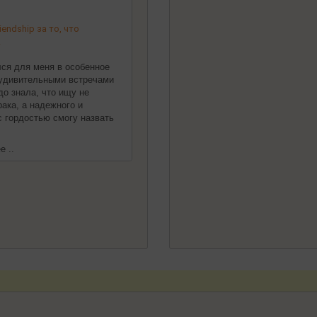
endship за то, что
!
ился для меня в особенное
 удивительными встречами
до знала, что ищу не
ака, а надежного и
 с гордостью смогу назвать
е ..