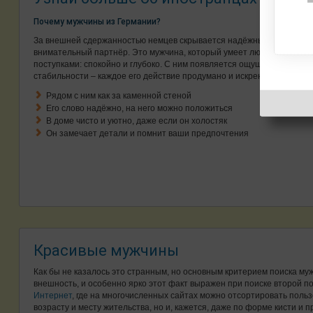
Почему мужчины из Германии?
За внешней сдержанностью немцев скрывается надёжный и
внимательный партнёр. Это мужчина, который умеет любить
поступками: спокойно и глубоко. С ним появляется ощущение
стабильности – каждое его действие продумано и искренне.
Рядом с ним как за каменной стеной
Его слово надёжно, на него можно положиться
В доме чисто и уютно, даже если он холостяк
Он замечает детали и помнит ваши предпочтения
Красивые мужчины
Как бы не казалось это странным, но основным критерием поиска му
внешность, и особенно ярко этот факт выражен при поиске второй п
Интернет
, где на многочисленных сайтах можно отсортировать польз
возрасту и месту жительства, но и, кажется, даже по форме кисти и