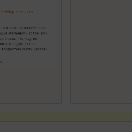
endship за то, что
!
ился для меня в особенное
 удивительными встречами
до знала, что ищу не
ака, а надежного и
 с гордостью смогу назвать
е ..