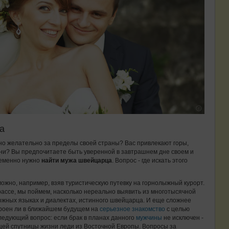
а
 но желательно за пределы своей страны? Вас привлекают горы,
ни? Вы предпочитаете быть уверенной в завтрашнем дне своем и
ременно нужно
найти мужа швейцарца
. Вопрос - где искать этого
ожно, например, взяв туристическую путевку на горнолыжный курорт.
рассе, мы поймем, насколько нереально выявить из многотысячной
жных языках и диалектах, истинного швейцарца. И еще сложнее
троен ли в ближайшем будущем на
серьезное знакомство
с целью
следующий вопрос: если брак в планах данного
мужчины
не исключен -
щей спутницы жизни леди из Восточной Европы. Вопросы за