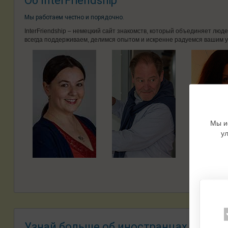
Об InterFriendship
Мы работаем честно и порядочно.
InterFriendship – немецкий сайт знакомств, который объединяет лю
всегда поддерживаем, делимся опытом и искренне радуемся вашим у
Мы и
у
Узнай больше об иностранцах -
Знако