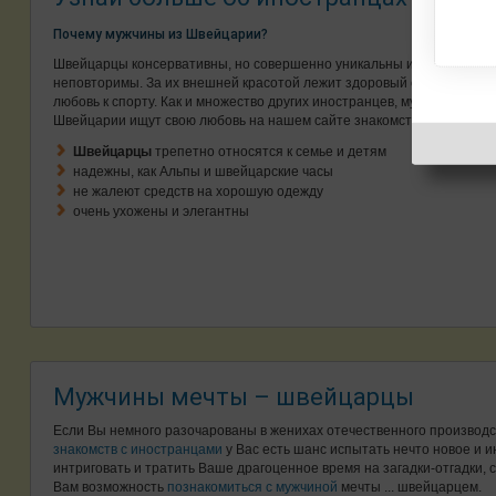
Почему мужчины из Швейцарии?
Швейцарцы консервативны, но совершенно уникальны и
неповторимы. За их внешней красотой лежит здоровый образ жизни 
любовь к спорту. Как и множество других иностранцев, мужчины из
Швейцарии ищут свою любовь на нашем сайте знакомств.
Швейцарцы
трепетно относятся к семье и детям
надежны, как Альпы и швейцарские часы
не жалеют средств на хорошую одежду
очень ухожены и элегантны
Мужчины мечты – швейцарцы
Если Вы немного разочарованы в женихах отечественного производс
знакомств с иностранцами
у Вас есть шанс испытать нечто новое и и
интриговать и тратить Ваше драгоценное время на загадки-отгадки,
Вам возможность
познакомиться с мужчиной
мечты ... швейцарцем.