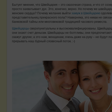
Бытует мнение, что Швейцария – это сказочная страна, и что от соз
просто захватывает дух. Это, конечно, верно. Но почему же швейца
женские сердца? Почему желание выйти
замуж в Швейцарию
одолева
представительниц прекрасного пола? Наверняка, это никак не связа
банковской тайны или многовековой традицией часового ремесла.
Щвейцарцы
сверхпунктуальны и высококвалифицированы. Щвейцарцы
они знают счет деньгам. Швейцарцы не болтливы, они предпочитают
скажут другие; а это нам, женщинам, очень даже на руку – не будут 
прерывать наш бурный словесный поток. :-)