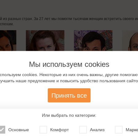
дей из разных стран. За 27 лет мы помогли тысячам женщин встретить своего
спехам.
Мы используем cookies
спользуем cookies. Некоторые из них очень важны, другие помогаю
лучшить наше предложение и повысить удобство пользования сайто
Принять все
Или выбрать по категории:
Основные
Комфорт
Анализ
Марке
мства со швейцарцами