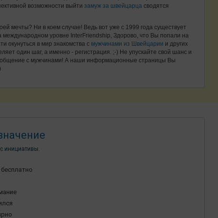
пективной возможности выйти
замуж за швейцарца
сводятся
оей мечты? Ни в коем случае! Ведь вот уже с 1999 года существует
 международном уровне InterFriendship, Здорово, что Вы попали на
сти окунуться в мир знакомства с
мужчинами из Швейцарии
и других
яет один шаг, а именно - регистрация. ;-) Не упускайте свой шанс и
е общение с мужчинами! А наши информационные страницы Вы
)
значение
с инициативы.
 бесплатно
имание
ился
ярно