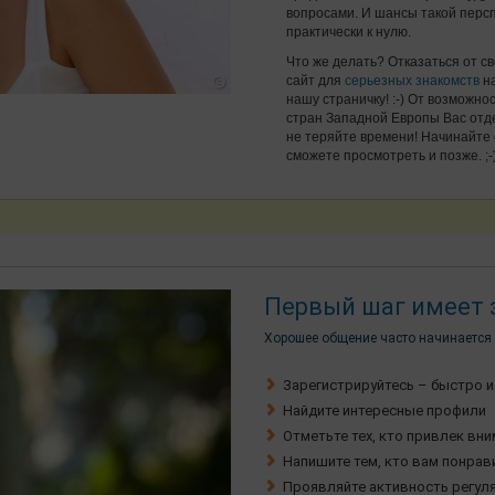
вопросами. И шансы такой перс
практически к нулю.
Что же делать? Отказаться от св
сайт для
серьезных знакомств
на
нашу страничку! :-) От возможно
стран Западной Европы Вас отдел
не теряйте времени! Начинайт
сможете просмотреть и позже. ;-
Первый шаг имеет 
Хорошее общение часто начинается 
Зарегистрируйтесь – быстро и
Найдите интересные профили
Отметьте тех, кто привлек вн
Напишите тем, кто вам понрав
Проявляйте активность регул