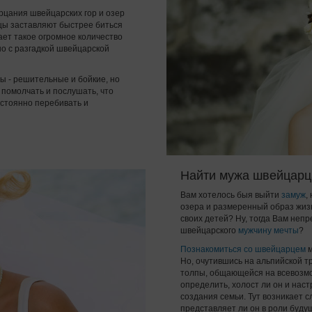
ерцания швейцарских гор и озер
рцы заставляют быстрее биться
ет такое огромное количество
но с разгадкой швейцарской
 - решительные и бойкие, но
 помолчать и послушать, что
постоянно перебивать и
Найти мужа швейцарц
Вам хотелось быя выйти
замуж
,
озера и размеренный образ жиз
своих детей? Ну, тогда Вам неп
швейцарского
мужчину мечты
?
Познакомиться со швейцарцем
м
Но, очутившись на альпийской т
толпы, общающейся на всевозмо
определить, холост ли он и нас
создания семьи. Тут возникает 
представляет ли он в роли буду