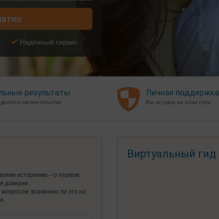
латно
Надёжный сервис
льные результаты
Личная поддержка
 делятся своим опытом
Вы не одни на этом пути
Виртуальный гид
воими историями – о первом
ся доверие.
я вопросом: возможно ли это на
м.